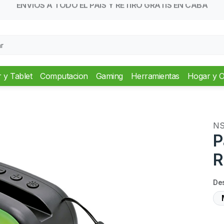
GARANTÍA DE 6 MESES EN
TODOS LOS PRODUCTOS
r y Tablet
Computacion
Gaming
Herramientas
Hogar y O
NS
P
R
De