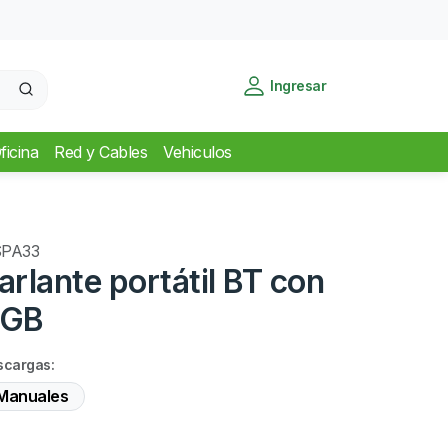
Ingresar
ficina
Red y Cables
Vehiculos
PA33
arlante portátil BT con
GB
scargas:
Manuales