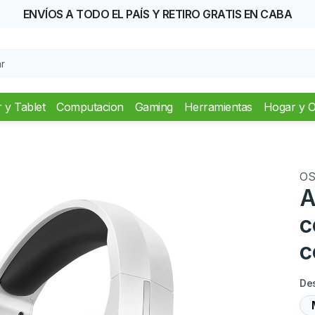
ENVÍOS A
TODO EL PAÍS
Y RETIRO GRATIS EN CABA
r y Tablet
Computacion
Gaming
Herramientas
Hogar y O
O
A
c
c
De