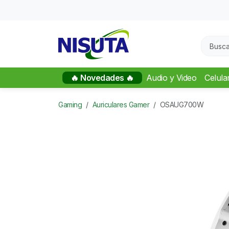
🔥 Novedades 🔥
Audio y Video
Celula
Gaming
Auriculares Gamer
OSAUG700W