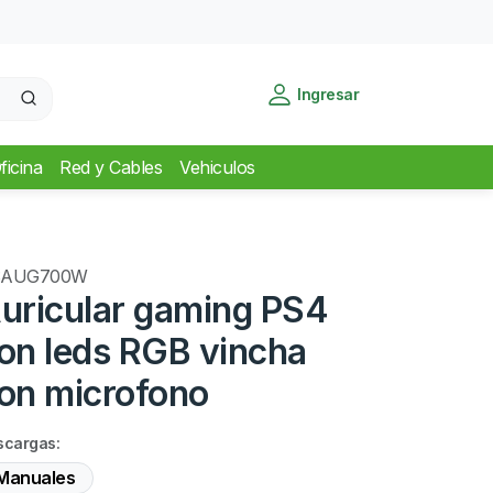
Ingresar
ficina
Red y Cables
Vehiculos
SAUG700W
uricular gaming PS4
on leds RGB vincha
on microfono
scargas:
Manuales